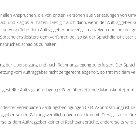
ber allen Ansprüchen, die von dritten Personen aus Verletzungen von U
d- und klaglos zu halten. Dies gilt auch dann, wenn der Auftraggeber
he Ansprüche dem Auftraggeber unverzüglich anzeigen und ihm bei geri
s Sprachdienstleisters dem Verfahren bei, so ist der Sprachdienstleist
nspruches schadlos zu halten.
erung der Übersetzung und nach Rechnungslegung zu erfolgen. Der Sprach
etzung vom Auftraggeber nicht zeitgerecht abgeholt, so tritt mit dem v
, beigestellte Auftragsunterlagen (z. B. zu übersetzende Manuskripte) z
leister vereinbarten Zahlungsbedingungen ( z.B. Akontozahlung) ist der
traggeber seinen Zahlungsverpflichtungen nachkommt. Dies gilt auch für A
rseits dem Auftraggeber keinerlei Rechtsansprüche, andererseits wird de