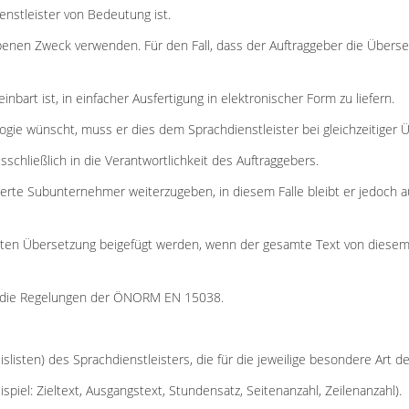
nstleister von Bedeutung ist.
enen Zweck verwenden. Für den Fall, dass der Auftraggeber die Überse
bart ist, in einfacher Ausfertigung in elektronischer Form zu liefern.
ie wünscht, muss er dies dem Sprachdienstleister bei gleichzeitiger Ü
sschließlich in die Verantwortlichkeit des Auftraggebers.
izierte Subunternehmer weiterzugeben, in diesem Falle bleibt er jedoch 
ichten Übersetzung beigefügt werden, wenn der gesamte Text von dies
ung die Regelungen der ÖNORM EN 15038.
slisten) des Sprachdienstleisters, die für die jeweilige besondere Art
spiel: Zieltext, Ausgangstext, Stundensatz, Seitenanzahl, Zeilenanzahl).