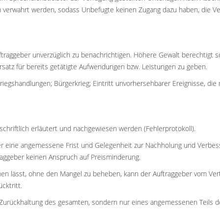
m verwahrt werden, sodass Unbefugte keinen Zugang dazu haben, die Ver
uftraggeber unverzüglich zu benachrichtigen. Höhere Gewalt berechtigt 
rsatz für bereits getätigte Aufwendungen bzw. Leistungen zu geben.
iegshandlungen; Bürgerkrieg; Eintritt unvorhersehbarer Ereignisse, die 
hriftlich erläutert und nachgewiesen werden (Fehlerprotokoll).
ter eine angemessene Frist und Gelegenheit zur Nachholung und Verbes
raggeber keinen Anspruch auf Preisminderung.
hen lässt, ohne den Mangel zu beheben, kann der Auftraggeber vom Ver
cktritt.
Zurückhaltung des gesamten, sondern nur eines angemessenen Teils des