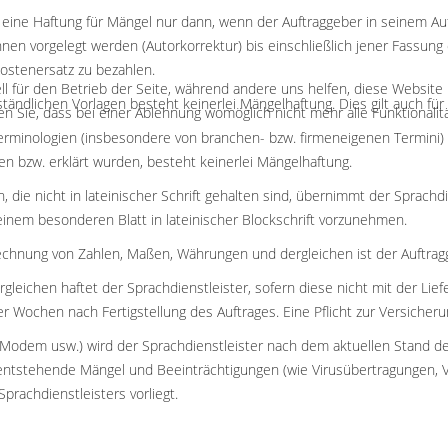
ne Haftung für Mängel nur dann, wenn der Auftraggeber in seinem Auftra
ahnen vorgelegt werden (Autorkorrektur) bis einschließlich jener Fass
ostenersatz zu bezahlen.
ll für den Betrieb der Seite, während andere uns helfen, diese Website
ständlichen Vorlagen besteht keinerlei Mängelhaftung. Dies gilt auch f
n Sie, dass bei einer Ablehnung womöglich nicht mehr alle Funktionalit
rminologien (insbesondere von branchen- bzw. firmeneigenen Termini) et
n bzw. erklärt wurden, besteht keinerlei Mängelhaftung.
 die nicht in lateinischer Schrift gehalten sind, übernimmt der Sprachdi
nem besonderen Blatt in lateinischer Blockschrift vorzunehmen.
echnung von Zahlen, Maßen, Währungen und dergleichen ist der Auftragg
rgleichen haftet der Sprachdienstleister, sofern diese nicht mit der L
 Wochen nach Fertigstellung des Auftrages. Eine Pflicht zur Versicherun
il, Modem usw.) wird der Sprachdienstleister nach dem aktuellen Stand
i entstehende Mängel und Beeinträchtigungen (wie Virusübertragungen, 
rachdienstleisters vorliegt.