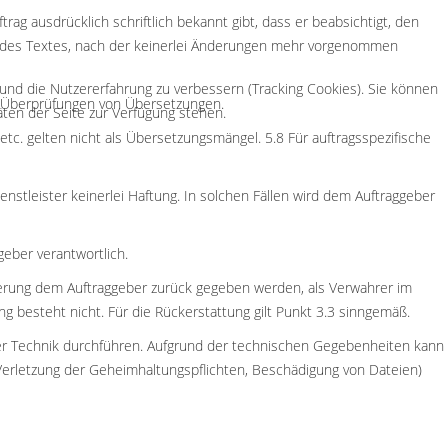
g ausdrücklich schriftlich bekannt gibt, dass er beabsichtigt, den
ung des Textes, nach der keinerlei Änderungen mehr vorgenommen
 und die Nutzererfahrung zu verbessern (Tracking Cookies). Sie können
ür Überprüfungen von Übersetzungen.
äten der Seite zur Verfügung stehen.
c. gelten nicht als Übersetzungsmängel. 5.8 Für auftragsspezifische
enstleister keinerlei Haftung. In solchen Fällen wird dem Auftraggeber
eber verantwortlich.
ieferung dem Auftraggeber zurück gegeben werden, als Verwahrer im
g besteht nicht. Für die Rückerstattung gilt Punkt 3.3 sinngemäß.
 der Technik durchführen. Aufgrund der technischen Gegebenheiten kann
Verletzung der Geheimhaltungspflichten, Beschädigung von Dateien)