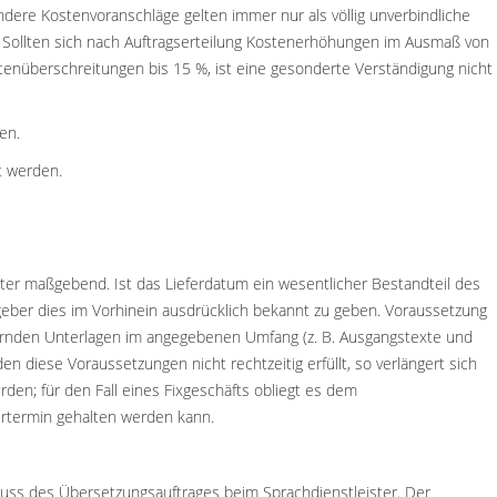
Andere Kostenvoranschläge gelten immer nur als völlig unverbindliche
. Sollten sich nach Auftragserteilung Kostenerhöhungen im Ausmaß von
tenüberschreitungen bis 15 %, ist eine gesonderte Verständigung nicht
en.
t werden.
ister maßgebend. Ist das Lieferdatum ein wesentlicher Bestandteil des
geber dies im Vorhinein ausdrücklich bekannt zu geben. Voraussetzung
liefernden Unterlagen im angegebenen Umfang (z. B. Ausgangstexte und
 diese Voraussetzungen nicht rechtzeitig erfüllt, so verlängert sich
den; für den Fall eines Fixgeschäfts obliegt es dem
fertermin gehalten werden kann.
hluss des Übersetzungsauftrages beim Sprachdienstleister. Der