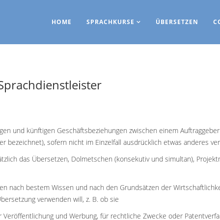
HOME
SPRACHKURSE
ÜBERSETZEN
C
prachdienstleister
tigen und künftigen Geschäftsbeziehungen zwischen einem Auftraggebe
er bezeichnet), sofern nicht im Einzelfall ausdrücklich etwas anderes ver
zlich das Übersetzen, Dolmetschen (konsekutiv und simultan), Projekt
keiten nach bestem Wissen und nach den Grundsätzen der Wirtschaftlichke
bersetzung verwenden will, z. B. ob sie
der Veröffentlichung und Werbung, für rechtliche Zwecke oder Patentver