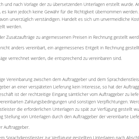
tlich und nach Vorlage der zu übersetzenden Unterlagen erstellt wurde. 
lt, es kann jedoch keine Gewähr für die Richtigkeit übernommen werden
avon unverzüglich verständigen. Handelt es sich um unvermeidliche Kos
llt werden.
oder Zusatzaufträge zu angemessenen Preisen in Rechnung gestellt werd
 nicht anders vereinbart, ein angemessenes Entgelt in Rechnung gestell
e verrechnet werden, die entsprechend zu vereinbaren sind.
eweilige Vereinbarung zwischen dem Auftraggeber und dem Sprachdienstle
ber an einer verspäteten Lieferung kein Interesse, so hat der Auftrag
ixgeschäft ist der rechtzeitige Eingang sämtlicher vom Auftraggeber zu 
 vereinbarten Zahlungsbedingungen und sonstigen Verpflichtungen. Werden
eister die erforderlichen Unterlagen zu spät zur Verfügung gestellt wur
ung Stellung von Unterlagen durch den Auftraggeber der vereinbarte Lie
r Auftraggeber.
 dem Sprachdienstleister zur Verfügung gestellten Unterlagen nach Absc