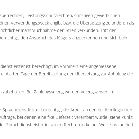
rheberrechten, Leistungsschutzrechten, sonstigen gewerblichen
 keinen Verwendungszweck angibt bzw. die Übersetzung zu anderen als
chtlicher Inanspruchnahme den Streit verkünden. Tritt der
er berechtigt, den Anspruch des Klägers anzuerkennen und sich beim
dienstleister ist berechtigt, im Vorhinein eine angemessene
ereinbarten Tage der Bereitstellung der Übersetzung zur Abholung die
urückzubehalten. Bei Zahlungsverzug werden Verzugszinsen in
 Sprachdienstleister berechtigt, die Arbeit an den bei ihm liegenden
ufträge, bei denen eine fixe Lieferzeit vereinbart wurde (siehe Punkt
r Sprachdienstleister in seinen Rechten in keiner Weise präjudiziert.