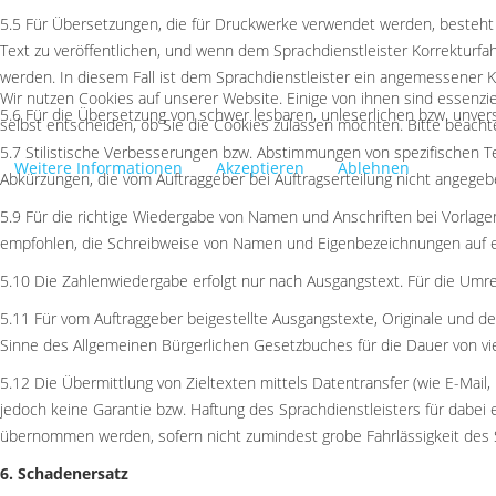
5.5 Für Übersetzungen, die für Druckwerke verwendet werden, besteht ei
Text zu veröffentlichen, und wenn dem Sprachdienstleister Korrekturf
werden. In diesem Fall ist dem Sprachdienstleister ein angemessener K
Wir nutzen Cookies auf unserer Website. Einige von ihnen sind essenzie
5.6 Für die Übersetzung von schwer lesbaren, unleserlichen bzw. unver
selbst entscheiden, ob Sie die Cookies zulassen möchten. Bitte beachte
5.7 Stilistische Verbesserungen bzw. Abstimmungen von spezifischen Te
Weitere Informationen
Akzeptieren
Ablehnen
Abkürzungen, die vom Auftraggeber bei Auftragserteilung nicht angegebe
5.9 Für die richtige Wiedergabe von Namen und Anschriften bei Vorlagen,
empfohlen, die Schreibweise von Namen und Eigenbezeichnungen auf ei
5.10 Die Zahlenwiedergabe erfolgt nur nach Ausgangstext. Für die Umr
5.11 Für vom Auftraggeber beigestellte Ausgangstexte, Originale und de
Sinne des Allgemeinen Bürgerlichen Gesetzbuches für die Dauer von vier
5.12 Die Übermittlung von Zieltexten mittels Datentransfer (wie E-Ma
jedoch keine Garantie bzw. Haftung des Sprachdienstleisters für dabe
übernommen werden, sofern nicht zumindest grobe Fahrlässigkeit des Sp
6. Schadenersatz