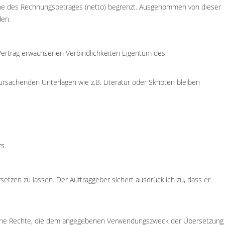
 Höhe des Rechnungsbetrages (netto) begrenzt. Ausgenommen von dieser
den.
Vertrag erwachsenen Verbindlichkeiten Eigentum des
rursachenden Unterlagen wie z.B. Literatur oder Skripten bleiben
.
s.
setzen zu lassen. Der Auftraggeber sichert ausdrücklich zu, dass er
 jene Rechte, die dem angegebenen Verwendungszweck der Übersetzung