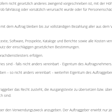
sofern nicht gesetzlich anderes zwingend vorgeschrieben ist, mit der
ob fahrlässig oder vorsätzlich verursacht wurde oder für Personenschä
t dem Auftrag bleiben bis zur vollständigen Bezahlung aller aus dem 
eltexte, Software, Prospekte, Kataloge und Berichte sowie alle Kosten ve
hutz der einschlägigen gesetzlichen Bestimmungen.
rachdienstleisters erfolgen.
es sind - falls nicht anders vereinbart - Eigentum des Auftragsnehmers
ben – so nicht anders vereinbart – weiterhin Eigentum des Auftraggeber
ftraggeber das Recht zusteht, die Ausgangstexte zu übersetzen bzw. über
ch sind.
geber den Verwendungszweck anzugeben. Der Auftraggeber erwirbt nur