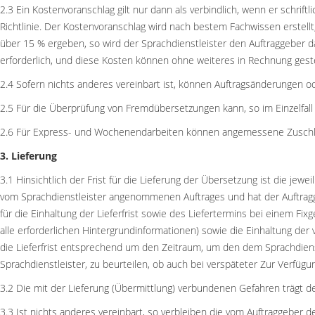
2.3 Ein Kostenvoranschlag gilt nur dann als verbindlich, wenn er schrif
Richtlinie. Der Kostenvoranschlag wird nach bestem Fachwissen erstel
über 15 % ergeben, so wird der Sprachdienstleister den Auftraggeber d
erforderlich, und diese Kosten können ohne weiteres in Rechnung geste
2.4 Sofern nichts anderes vereinbart ist, können Auftragsänderungen 
2.5 Für die Überprüfung von Fremdübersetzungen kann, so im Einzelfall
2.6 Für Express- und Wochenendarbeiten können angemessene Zuschläg
3. Lieferung
3.1 Hinsichtlich der Frist für die Lieferung der Übersetzung ist die j
vom Sprachdienstleister angenommenen Auftrages und hat der Auftragge
für die Einhaltung der Lieferfrist sowie des Liefertermins bei einem F
alle erforderlichen Hintergrundinformationen) sowie die Einhaltung der
die Lieferfrist entsprechend um den Zeitraum, um den dem Sprachdienstl
Sprachdienstleister, zu beurteilen, ob auch bei verspäteter Zur Verfüg
3.2 Die mit der Lieferung (Übermittlung) verbundenen Gefahren trägt de
3.3 Ist nichts anderes vereinbart, so verbleiben die vom Auftraggeber