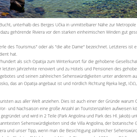
 Bucht, unterhalb des Berges Učka in unmittelbarer Nähe zur Metropole 
e dazu gehörende Riviera vor den starken einheimischen Winden gut gesc
Perle des Tourismus" oder als "die alte Dame" bezeichnet. Letzteres ist
dient hat.
undert als sich Opatija zum Winterkurort für die gehobene Gesellschaft
der letzten Jahrzehnte renoviert und zu Hotels und Pensionen des gehob
ngebotes und seinen zahlreichen Sehenswürdigkeiten unter anderem auch
sko, das an Opatija angebaut ist und nördlich Richtung Rijeka liegt, Ičić
uristen aus aller Welt anziehen. Dies ist auch einer der Gründe warum Op
r- und Nachsaison eine große Anzahl an Touristenzahlen aufweisen k
gründet und wird in 2 Teile (Park Angiolina und Park des Hl. Jakob) un
kanntesten Sehenswürdigkeiten sind die Villa Angiolina, der botanische 
viera und unser Tipp, wenn man die Besichtigung zahlreicher Sehenswürdi