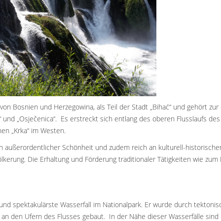
von Bosnien und Herzegowina, als Teil der Stadt „Bihać“ und gehört zur
“ und „Osječenica“. Es erstreckt sich entlang des oberen Flusslaufs de
hen „Krka“ im Westen.
on außerordentlicher Schönheit und zudem reich an kulturell-historische
lkerung. Die Erhaltung und Förderung traditionaler Tätigkeiten wie zum B
 und spektakulärste Wasserfall im Nationalpark. Er wurde durch tekto
an den Ufern des Flusses gebaut. In der Nähe dieser Wasserfälle sind 