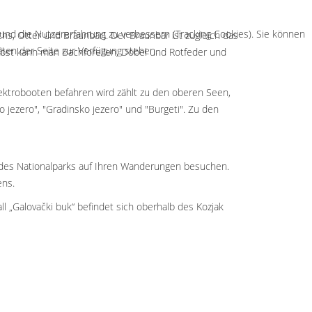
 und die Nutzererfahrung zu verbessern (Tracking Cookies). Sie können
uchs, Otter und Braunbär). Der Braunbär ist zugleich das
äten der Seite zur Verfügung stehen.
lbst kann man Bachforellen, Döbel und Rotfeder und
lektrobooten befahren wird zählt zu den oberen Seen,
ino jezero", "Gradinsko jezero" und "Burgeti". Zu den
te des Nationalparks auf Ihren Wanderungen besuchen.
ens.
ll „Galovački buk“ befindet sich oberhalb des Kozjak