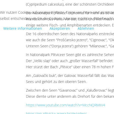
(Cypripedium calceolus), eine der schönsten Orchidee
Wir nutzen Cookies auf unserer Website. Einige von ihnen sind essenzie
Der Nationalpark „Plitvice“ ist Heimat für mehr als 50 
selbst entscheiden, ob Sie die Cookies zulassen möchten. Bitte beachte
Wahrzeichen des Parks. Vor Bär, Luchs und Wolf muss 
einige weitere Fisch- und Amphibienarten entdecken. E
Weitere Informationen
Akzeptieren
Ablehnen
Die 16 oberirdischen Seen des Nationalparks erstrecken
wie auch die Seen "Prošćansko jezero", "Ciginovac", "Okru
Unteren Seen ("Donja jezera") gehören "Milanovac", "Ga
In Nationalpark Plitviceer Seen gibt es zahlreiche Sehe
Der „Veliki slap“ oder auch „großer Wasserfall“ befin
Hier stürzt der Bach „Plitvice“ über einen 78 m hohen Fel
Am „Galovački buk“, der Galovac Wasserfall fällt das Wa
Sees und gehört zu den oberen Seen.
Zwischen den Seen "Gavanovac“ und „Kaluđerovac“ liegt 
Diese diente unter anderem als Drehort für den bekannt
https://www.youtube.com/watch?v=MccNQRMiiV4
https://np-plitvicka-jezera.hr/de/video/