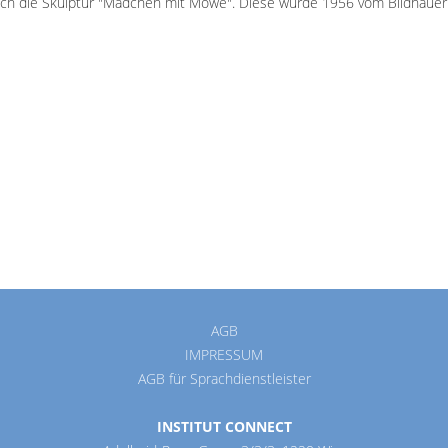
h die Skulptur "Mädchen mit Möwe". Diese wurde 1956 vom Bildhauer Zv
AGB
IMPRESSUM
AGB für Sprachdienstleister
INSTITUT CONNECT