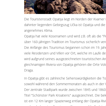
Die Touristenstadt Opatija liegt im Norden der Kvarner
dahinter liegenden Gebirgszug Učka ist Opatija und di
angenehmes Klima.
Opatija hat viele Kosenamen und wird z.B. oft als die "
über 160-jährigen Tradition im Tourismus sicherlich ver
Die Anfänge des Tourismus begannen schon im 19. Jahrh
viele Residenzen und Villen vor Ort, welche im Laufe 
wird aufgrund seines ausgezeichneten touristischen A
gleichnamigen Riviera von Opatija gehören die Orte Volo
Draga.
In Opatija gibt es zahlreiche Sehenswürdigkeiten die To
sowohl während den Sommermonaten als auch in der Vo
Der zentrale Stadtpark wurde zwischen 1845 und 1860 ge
Titel "Schönster Park Kroatiens" ausgezeichnet. Die be
ist ein 12 Km langer Spazierweg entlang der Opatija Ri