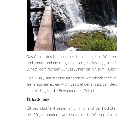
Das Gebiet des Nationalparks befindet sich im Westen 
und „Unac“ und die Berghänge von „Plješevica“, „Grmeč
„Unac“, dem rechten Zufluss „Unas“ bis hin zum Flüssc
Der Fluss „Una“ ist eine artenreiche Naturlandschaft v
Generationen ist ein wichtiges Ziel der ansässigen Bevö
sehr wichtig für die Bewohner des Gebiets.
Štrbački buk
„Štrbački buk“ mit seinen 24,5 m Höhe ist der höchste
des 20. Jahrhunderts wurden zahlreiche Wassermühlen 