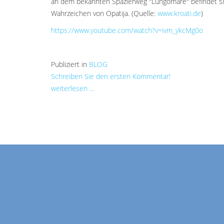
an dem bekannten Spazierweg "Lungomare" befindet sic
Wahrzeichen von Opatija. (Quelle:
www.kroati.de
)
https://www.youtube.com/watch?v=ivm_ykcMg0o
Publiziert in
BLOG
Schreiben Sie den ersten Kommentar!
weiterlesen ...