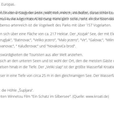
n Europas.
ll für den Betrieb der Seite, während andere uns helfen, diese Website
verschiedene Säugetierarten (Wolf, Reh, Hirsch, Wildkatze, Eurasischer L
n Sie, dass bei einer Ablehnung womöglich nicht mehr alle Funktionalit
man keine Angst haben, da diese Tiere sehr scheu sind. In den Seen se
benso artenreich ist die Vogelwelt des Parks mit über 157 Vogelarten.
 sich über eine Fläche von ca. 217 Hektar. Der „Kozjak“ See, der mit E
gljak", "Batinovac", "Veliko jezero", "Malo jezero", "Vir", "Galovac", "Mil
vanovac", " Kaluđerovac" und "Novakovića brod".
nswürdigkeiten die Touristen aus aller Welt anziehen.
det sich an den unteren Seen und ist wohl der Ort, den die meisten Gäs
sen hinab in die Tiefe. Der „Veliki slap“ ist der größte Wasserfall Kroati
sser in eine Tiefe von circa 25 m in den gleichnamigen See. Der Wasserfa
die Höhle „Šupljara“.
en Winnetou Film "Ein Schatz im Silbersee". (Quelle: www.kroati.de)