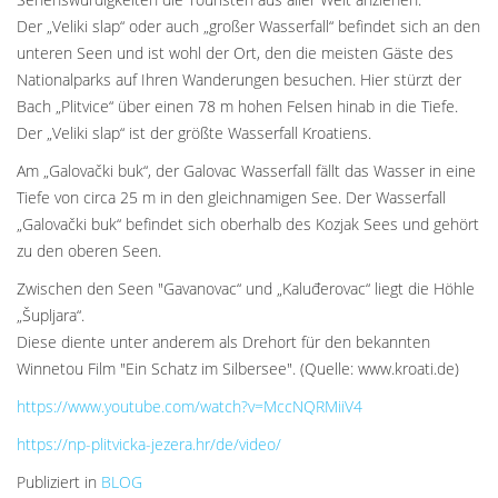
Der „Veliki slap“ oder auch „großer Wasserfall“ befindet sich an den
unteren Seen und ist wohl der Ort, den die meisten Gäste des
Nationalparks auf Ihren Wanderungen besuchen. Hier stürzt der
Bach „Plitvice“ über einen 78 m hohen Felsen hinab in die Tiefe.
Der „Veliki slap“ ist der größte Wasserfall Kroatiens.
Am „Galovački buk“, der Galovac Wasserfall fällt das Wasser in eine
Tiefe von circa 25 m in den gleichnamigen See. Der Wasserfall
„Galovački buk“ befindet sich oberhalb des Kozjak Sees und gehört
zu den oberen Seen.
Zwischen den Seen "Gavanovac“ und „Kaluđerovac“ liegt die Höhle
„Šupljara“.
Diese diente unter anderem als Drehort für den bekannten
Winnetou Film "Ein Schatz im Silbersee". (Quelle: www.kroati.de)
https://www.youtube.com/watch?v=MccNQRMiiV4
https://np-plitvicka-jezera.hr/de/video/
Publiziert in
BLOG