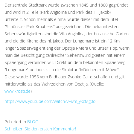
Der zentrale Stadtpark wurde zwischen 1845 und 1860 gegründet
und wird in 2 Teile (Park Angiolina und Park des Hl. Jakob)
unterteilt. Schon mehr als einmal wurde dieser mit dem Titel
"Schönster Park Kroatiens" ausgezeichnet. Die bekanntesten
Sehenswürdigkeiten sind die Villa Angiolina, der botanische Garten
und die die Kirche des hl. Jakob. Der Lungomare ist ein 12 Km
langer Spazierweg entlang der Opatija Riviera und unser Tipp, wenn
man die Besichtigung zahlreicher Sehenswürdigkeiten mit einem
Spaziergang verbinden will. Direkt an dem bekannten Spazierweg
"Lungomare" befindet sich die Skulptur "Mädchen mit Möwe".
Diese wurde 1956 vom Bildhauer Zvonko Car erschaffen und gilt
mittlerweile als das Wahrzeichen von Opatija. (Quelle:
www.kroati.de
)
https://www.youtube.com/watch?v=ivm_ykcMg0o
Publiziert in
BLOG
Schreiben Sie den ersten Kommentar!