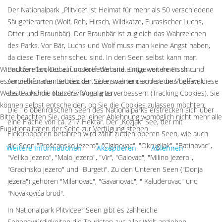
Der Nationalpark „Plitvice“ ist Heimat für mehr als 50 verschiedene
Säugetierarten (Wolf, Reh, Hirsch, Wildkatze, Eurasischer Luchs,
Otter und Braunbär). Der Braunbär ist zugleich das Wahrzeichen
des Parks. Vor Bär, Luchs und Wolf muss man keine Angst haben,
da diese Tiere sehr scheu sind. In den Seen selbst kann man
Wir nutzen Cookies auf unserer Website. Einige von ihnen sind
Bachforellen, Döbel und Rotfeder und einige weitere Fisch- und
essenziell für den Betrieb der Seite, während andere uns helfen, diese
Amphibienarten entdecken. Ebenso artenreich ist die Vogelwelt
Website und die Nutzererfahrung zu verbessern (Tracking Cookies). Sie
des Parks mit über 157 Vogelarten.
können selbst entscheiden, ob Sie die Cookies zulassen möchten.
Die 16 oberirdischen Seen des Nationalparks erstrecken sich über
Bitte beachten Sie, dass bei einer Ablehnung womöglich nicht mehr alle
eine Fläche von ca. 217 Hektar. Der „Kozjak“ See, der mit
Funktionalitäten der Seite zur Verfügung stehen.
Elektrobooten befahren wird zählt zu den oberen Seen, wie auch
die Seen "Prošćansko jezero", "Ciginovac", "Okrugljak", "Batinovac",
Weitere Informationen
Akzeptieren
Ablehnen
"Veliko jezero", "Malo jezero", "Vir", "Galovac", "Milino jezero",
"Gradinsko jezero" und "Burgeti". Zu den Unteren Seen ("Donja
jezera") gehören "Milanovac", "Gavanovac", " Kaluđerovac" und
"Novakovića brod".
In Nationalpark Plitviceer Seen gibt es zahlreiche
Sehenswürdigkeiten die Touristen aus aller Welt anziehen.