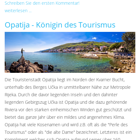
Schreiben Sie den ersten Kommentar!
weiterlesen ...
Opatija - Königin des Tourismus
Die Touristenstadt Opatija liegt im Norden der Kvarner Bucht,
unterhalb des Berges Učka in unmittelbarer Nähe zur Metropole
Rijeka. Durch die davor liegenden Inseln und den dahinter
liegenden Gebirgszug Učka ist Opatija und die dazu gehörende
Riviera vor den starken einheimischen Winden gut geschützt und
bietet das ganze Jahr über ein mildes und angenehmes Klima.
Opatija hat viele Kosenamen und wird z.B. oft als die "Perle des
Tourismus" oder als "die alte Dame" bezeichnet. Letzteres ist ein
Kompliment welches sich Opatija aufgrund seiner über 160-