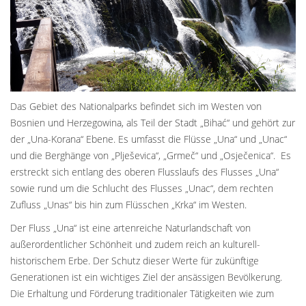
Das Gebiet des Nationalparks befindet sich im Westen von
Bosnien und Herzegowina, als Teil der Stadt „Bihać“ und gehört zur
der „Una-Korana“ Ebene. Es umfasst die Flüsse „Una“ und „Unac“
und die Berghänge von „Plješevica“, „Grmeč“ und „Osječenica“. Es
erstreckt sich entlang des oberen Flusslaufs des Flusses „Una“
sowie rund um die Schlucht des Flusses „Unac“, dem rechten
Zufluss „Unas“ bis hin zum Flüsschen „Krka“ im Westen.
Der Fluss „Una“ ist eine artenreiche Naturlandschaft von
außerordentlicher Schönheit und zudem reich an kulturell-
historischem Erbe. Der Schutz dieser Werte für zukünftige
Generationen ist ein wichtiges Ziel der ansässigen Bevölkerung.
Die Erhaltung und Förderung traditionaler Tätigkeiten wie zum