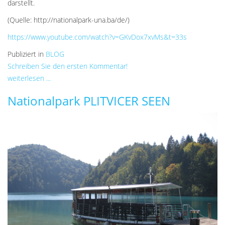
darstellt.
(Quelle: http://nationalpark-una.ba/de/)
https://www.youtube.com/watch?v=GKvDox7xvMs&t=33s
Publiziert in
BLOG
Schreiben Sie den ersten Kommentar!
weiterlesen ...
Nationalpark PLITVICER SEEN