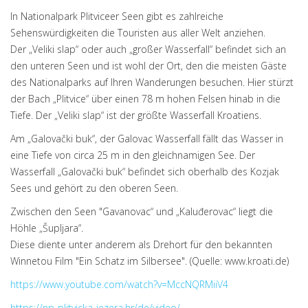
In Nationalpark Plitviceer Seen gibt es zahlreiche
Sehenswürdigkeiten die Touristen aus aller Welt anziehen.
Der „Veliki slap“ oder auch „großer Wasserfall“ befindet sich an
den unteren Seen und ist wohl der Ort, den die meisten Gäste
des Nationalparks auf Ihren Wanderungen besuchen. Hier stürzt
der Bach „Plitvice“ über einen 78 m hohen Felsen hinab in die
Tiefe. Der „Veliki slap“ ist der größte Wasserfall Kroatiens.
Am „Galovački buk“, der Galovac Wasserfall fällt das Wasser in
eine Tiefe von circa 25 m in den gleichnamigen See. Der
Wasserfall „Galovački buk“ befindet sich oberhalb des Kozjak
Sees und gehört zu den oberen Seen.
Zwischen den Seen "Gavanovac“ und „Kaluđerovac“ liegt die
Höhle „Šupljara“.
Diese diente unter anderem als Drehort für den bekannten
Winnetou Film "Ein Schatz im Silbersee". (Quelle: www.kroati.de)
https://www.youtube.com/watch?v=MccNQRMiiV4
https://np-plitvicka-jezera.hr/de/video/