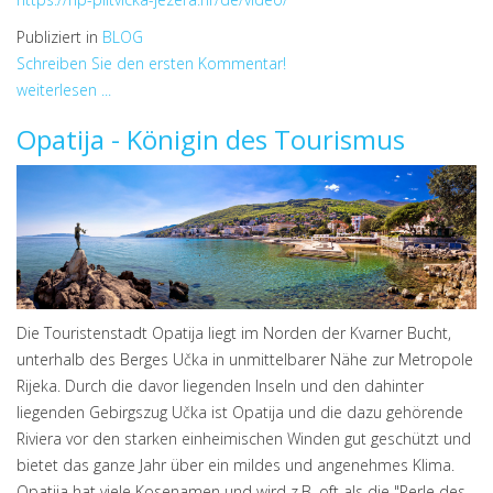
Publiziert in
BLOG
Schreiben Sie den ersten Kommentar!
weiterlesen ...
Opatija - Königin des Tourismus
Die Touristenstadt Opatija liegt im Norden der Kvarner Bucht,
unterhalb des Berges Učka in unmittelbarer Nähe zur Metropole
Rijeka. Durch die davor liegenden Inseln und den dahinter
liegenden Gebirgszug Učka ist Opatija und die dazu gehörende
Riviera vor den starken einheimischen Winden gut geschützt und
bietet das ganze Jahr über ein mildes und angenehmes Klima.
Opatija hat viele Kosenamen und wird z.B. oft als die "Perle des