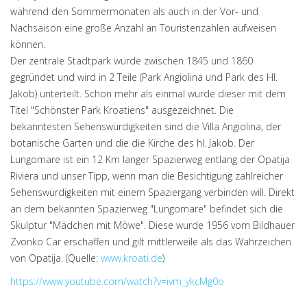
während den Sommermonaten als auch in der Vor- und
Nachsaison eine große Anzahl an Touristenzahlen aufweisen
können.
Der zentrale Stadtpark wurde zwischen 1845 und 1860
gegründet und wird in 2 Teile (Park Angiolina und Park des Hl.
Jakob) unterteilt. Schon mehr als einmal wurde dieser mit dem
Titel "Schönster Park Kroatiens" ausgezeichnet. Die
bekanntesten Sehenswürdigkeiten sind die Villa Angiolina, der
botanische Garten und die die Kirche des hl. Jakob. Der
Lungomare ist ein 12 Km langer Spazierweg entlang der Opatija
Riviera und unser Tipp, wenn man die Besichtigung zahlreicher
Sehenswürdigkeiten mit einem Spaziergang verbinden will. Direkt
an dem bekannten Spazierweg "Lungomare" befindet sich die
Skulptur "Mädchen mit Möwe". Diese wurde 1956 vom Bildhauer
Zvonko Car erschaffen und gilt mittlerweile als das Wahrzeichen
von Opatija. (Quelle:
www.kroati.de
)
https://www.youtube.com/watch?v=ivm_ykcMg0o