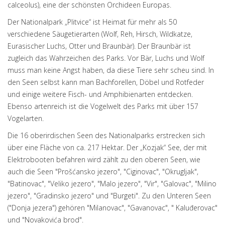
calceolus), eine der schönsten Orchideen Europas.
Der Nationalpark „Plitvice“ ist Heimat für mehr als 50
verschiedene Säugetierarten (Wolf, Reh, Hirsch, Wildkatze,
Eurasischer Luchs, Otter und Braunbär). Der Braunbär ist
zugleich das Wahrzeichen des Parks. Vor Bär, Luchs und Wolf
muss man keine Angst haben, da diese Tiere sehr scheu sind. In
den Seen selbst kann man Bachforellen, Döbel und Rotfeder
und einige weitere Fisch- und Amphibienarten entdecken.
Ebenso artenreich ist die Vogelwelt des Parks mit über 157
Vogelarten.
Die 16 oberirdischen Seen des Nationalparks erstrecken sich
über eine Fläche von ca. 217 Hektar. Der „Kozjak“ See, der mit
Elektrobooten befahren wird zählt zu den oberen Seen, wie
auch die Seen "Prošćansko jezero", "Ciginovac", "Okrugljak",
"Batinovac", "Veliko jezero", "Malo jezero", "Vir", "Galovac", "Milino
jezero", "Gradinsko jezero" und "Burgeti". Zu den Unteren Seen
("Donja jezera") gehören "Milanovac", "Gavanovac", " Kaluđerovac"
und "Novakovića brod".