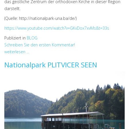
das geistliche Zentrum der orthodoxen Kirche in dieser Region
darstellt.
(Quelle: http://nationalpark-una.ba/de/)
https://www.youtube.com/watch?v=GKvDox7xvMs&t=33s
Publiziert in
BLOG
Schreiben Sie den ersten Kommentar!
weiterlesen ...
Nationalpark PLITVICER SEEN